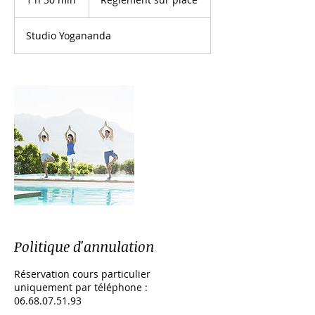
place
3
0
Studio Yogananda
m
i
n
Politique d'annulation
Réservation cours particulier
uniquement par téléphone :
06.68.07.51.93